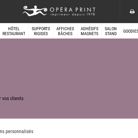
HÔTEL
SUPPORTS
AFFICHES
ADHÉSIFS
SALON
GOODIE
RESTAURANT
RIGIDES
BÂCHES
MAGNETS
STAND
 vos clients
/
ns personnalisés