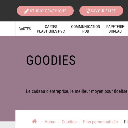
STUDIO GRAPHIQUE
SAVOIR-FAIRE
CARTES
COMMUNICATION
PAPETERIE
CARTES
PLASTIQUES PVC
PUB
BUREAU
GOODIES
Le cadeau d'entreprise, le meilleur moyen pour fidéliser
/
/
/
/
Home
Goodies
Pins personnalisés
Pi