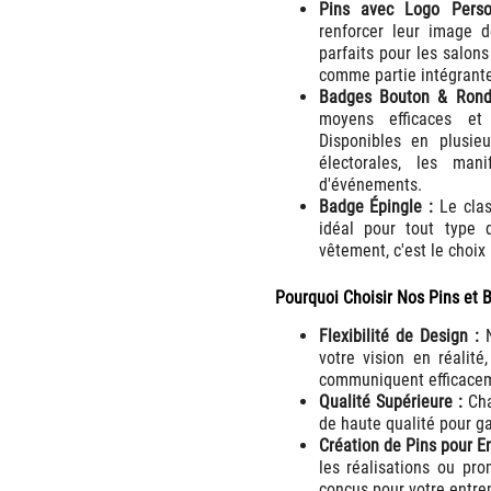
Pins avec Logo Perso
renforcer leur image 
parfaits pour les salon
comme partie intégrante
Badges Bouton & Rond
moyens efficaces et
Disponibles en plusieu
électorales, les man
d'événements.
Badge Épingle :
Le clas
idéal pour tout type 
vêtement, c'est le choix 
Pourquoi Choisir Nos Pins et 
Flexibilité de Design :
N
votre vision en réalit
communiquent efficacem
Qualité Supérieure :
Cha
de haute qualité pour ga
Création de Pins pour En
les réalisations ou pr
conçus pour votre entrep