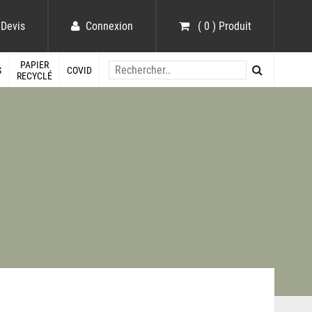
Devis
Connexion
( 0 ) Produit
PAPIER
S
COVID
RECYCLÉ