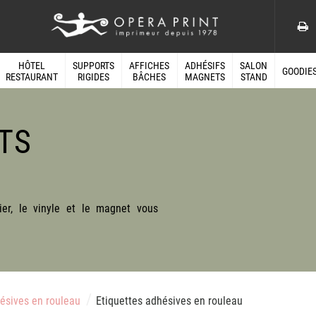
HÔTEL
SUPPORTS
AFFICHES
ADHÉSIFS
SALON
GOODIE
RESTAURANT
RIGIDES
BÂCHES
MAGNETS
STAND
TS
er, le vinyle et le magnet vous
/
/
ésives en rouleau
Etiquettes adhésives en rouleau