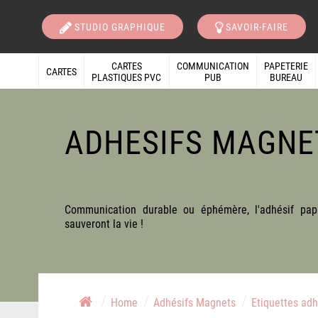
STUDIO GRAPHIQUE
SAVOIR-FAIRE
CARTES
COMMUNICATION
PAPETERIE
CARTES
PLASTIQUES PVC
PUB
BUREAU
ADHESIFS MAGNE
Communication durable ou éphémère, l'adhésif papi
sauveront la vie !
/
/
/
Home
Adhésifs Magnets
Etiquettes adh