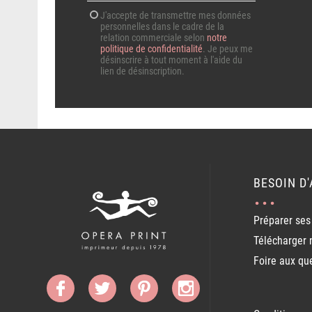
J'accepte de transmettre mes données
personnelles dans le cadre de la
relation commerciale selon
notre
politique de confidentialité
. Je peux me
désinscrire à tout moment à l'aide du
lien de désinscription.
BESOIN D'
Préparer ses 
Télécharger 
Foire aux qu