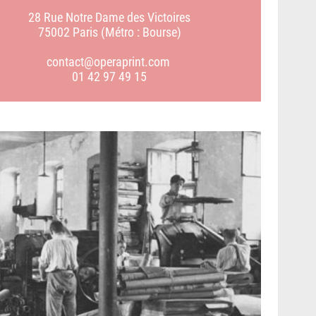
28 Rue Notre Dame des Victoires
75002 Paris (Métro : Bourse)
contact@operaprint.com
01 42 97 49 15