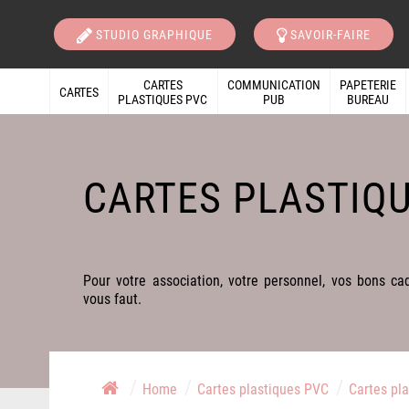
STUDIO GRAPHIQUE
SAVOIR-FAIRE
CARTES
COMMUNICATION
PAPETERIE
CARTES
PLASTIQUES PVC
PUB
BUREAU
CARTES PLASTIQ
Pour votre association, votre personnel, vos bons cade
vous faut.
/
/
/
Home
Cartes plastiques PVC
Cartes pl