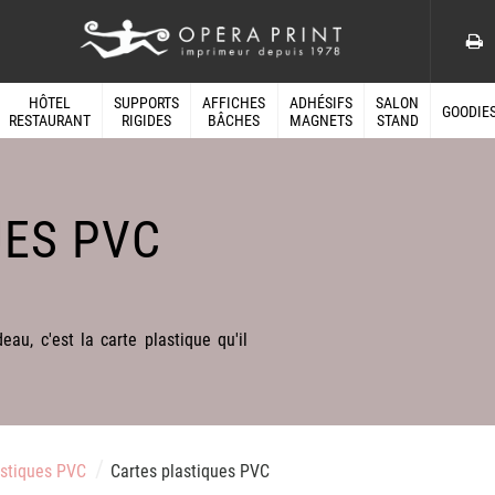
HÔTEL
SUPPORTS
AFFICHES
ADHÉSIFS
SALON
GOODIE
RESTAURANT
RIGIDES
BÂCHES
MAGNETS
STAND
UES PVC
au, c'est la carte plastique qu'il
/
/
astiques PVC
Cartes plastiques PVC